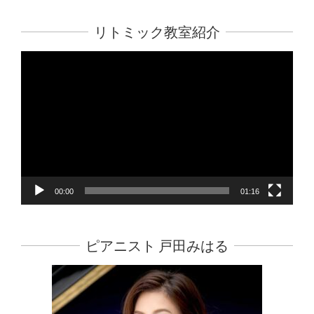
リトミック教室紹介
動
画
プ
レ
ー
ヤ
ー
00:00
01:16
ピアニスト 戸田みはる