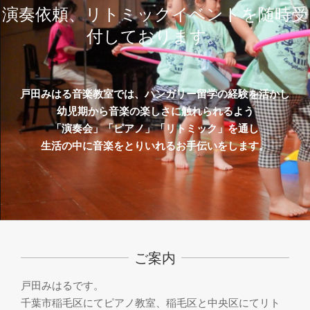
演奏依頼、リトミックイベントを随時受
付しております。
戸田みはる音楽教室では、ハンガリー留学の経験を活かし
幼児期から音楽の楽しさに触れられるよう
「演奏会」「ピアノ」「リトミック」を通し
生活の中に音楽をとりいれるお手伝いをします。
ご案内
戸田みはるです。
千葉市稲毛区にてピアノ教室、稲毛区と中央区にてリト