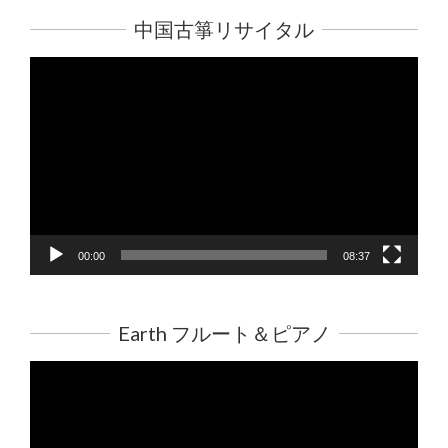
中国古箏リサイタル
動
画
プ
レ
ー
ヤ
ー
00:00
08:37
Earth フルート＆ピアノ
動
画
プ
レ