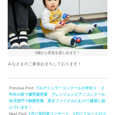
0歳から音楽を楽しめます！
みなさまのご参加おまちしております！
2021-
11-
Previous Post:
ブルグミュラーコンクール小学生１・２
17
年生の部で優秀賞受賞 グレンツェンピアノコンクール
幼児部門で銅賞受賞 東京ファイナルにむけて練習に励
んでいます！
Next Post:
1月に室内楽コンサート、2月にフルートのコ