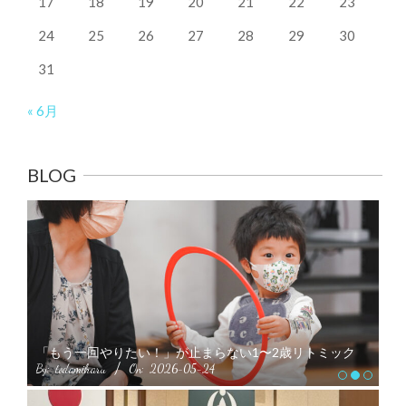
17
18
19
20
21
22
23
24
25
26
27
28
29
30
31
« 6月
BLOG
春
「もう一回やりたい！」が止まらない1〜2歳リトミック
く
By:
todamiharu
On:
2026-05-24
By: