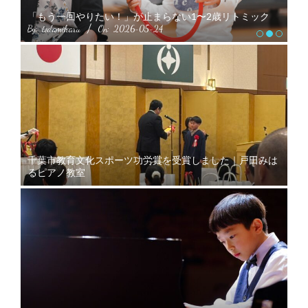
春
「もう一回やりたい！」が止まらない1〜2歳リトミック
く
By:
todamiharu
On:
2026-05-24
By:
千葉市教育文化スポーツ功労賞を受賞しました｜戸田みは
るピアノ教室