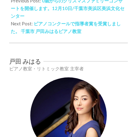
11-
Previous Post:
0歳からのクリスマスファミリーコンサ
09
ートを開催します。12月10日/千葉市美浜区美浜文化セ
ンター
Next Post:
ピアノコンクールで指導者賞を受賞しまし
た。 千葉市 戸田みはるピアノ教室
戸田 みはる
ピアノ教室・リトミック教室 主宰者