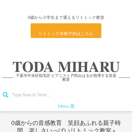
0歳から小学生まで通えるリトミック教室
リトミック体験予約はこちら
Skip
TODA MIHARU
to
content
千葉市中央区稲毛区 ピアニスト戸田みはるが指導する音楽
教室
Search
Primary
Menu
Navigation
Menu
0歳からの音感教育 笑顔あふれる親子時
間 楽しさいっぱいリトミック教室 »