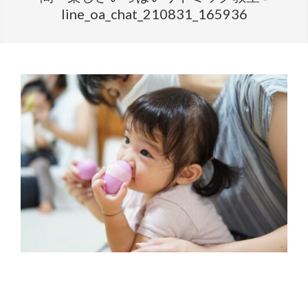
line_oa_chat_210831_165936