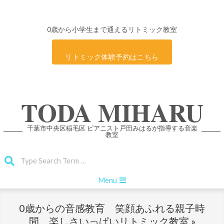
0歳から小学生まで通えるリトミック教室
リトミック体験予約はこちら
Skip
TODA MIHARU
to
content
千葉市中央区稲毛区 ピアニスト戸田みはるが指導する音楽
教室
Search
Primary
Menu
Navigation
Menu
0歳からの音感教育 笑顔あふれる親子時
間 楽しさいっぱいリトミック教室 »