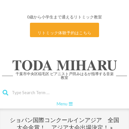
0歳から小学生まで通えるリトミック教室
リトミック体験予約はこちら
Skip
TODA MIHARU
to
content
千葉市中央区稲毛区 ピアニスト戸田みはるが指導する音楽
教室
Search
Primary
Menu
Navigation
Menu
ショパン国際コンクールインアジア 全国
大会金賞！ アジア大会出場決定！ »