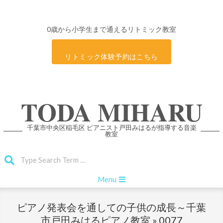
0歳から小学生まで通えるリトミック教室
リトミック体験予約はこちら
Skip
TODA MIHARU
to
content
千葉市中央区稲毛区 ピアニスト戸田みはるが指導する音楽
教室
Search
Primary
Menu
Navigation
Menu
ピアノ発表会を通しての子供の成長～千葉
市戸田みはるピアノ教室 »
0077