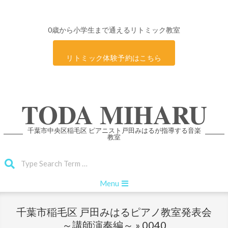
0歳から小学生まで通えるリトミック教室
リトミック体験予約はこちら
Skip
TODA MIHARU
to
content
千葉市中央区稲毛区 ピアニスト戸田みはるが指導する音楽
教室
Search
Primary
Menu
Navigation
Menu
千葉市稲毛区 戸田みはるピアノ教室発表会
～講師演奏編～ »
0040