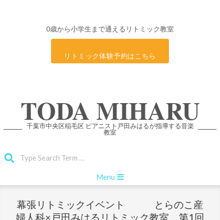
0歳から小学生まで通えるリトミック教室
リトミック体験予約はこちら
Skip
TODA MIHARU
to
content
千葉市中央区稲毛区 ピアニスト戸田みはるが指導する音楽
教室
Search
Primary
Menu
Navigation
Menu
幕張リトミックイベント とらのこ産
婦人科×戸田みはるリトミック教室 第1回