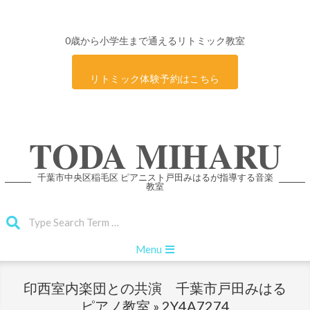
0歳から小学生まで通えるリトミック教室
リトミック体験予約はこちら
Skip
TODA MIHARU
to
content
千葉市中央区稲毛区 ピアニスト戸田みはるが指導する音楽
教室
Search
Primary
Menu
Navigation
Menu
印西室内楽団との共演 千葉市戸田みはる
ピアノ教室 »
2Y4A7274