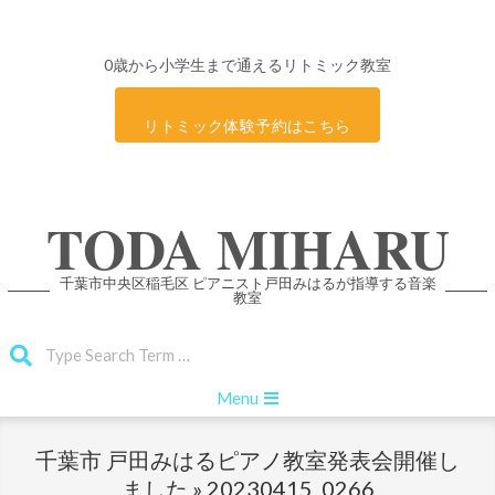
0歳から小学生まで通えるリトミック教室
リトミック体験予約はこちら
Skip
TODA MIHARU
to
content
千葉市中央区稲毛区 ピアニスト戸田みはるが指導する音楽
教室
Search
Primary
Menu
Navigation
Menu
千葉市 戸田みはるピアノ教室発表会開催し
ました »
20230415_0266