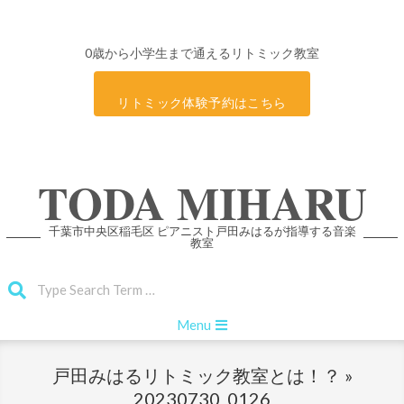
0歳から小学生まで通えるリトミック教室
リトミック体験予約はこちら
Skip
TODA MIHARU
to
content
千葉市中央区稲毛区 ピアニスト戸田みはるが指導する音楽
教室
Search
Primary
Menu
Navigation
Menu
戸田みはるリトミック教室とは！？ »
20230730_0126