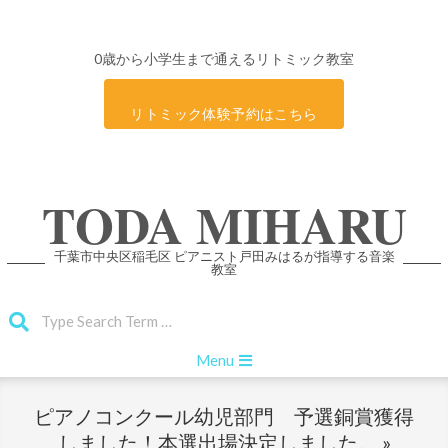
0歳から小学生まで通えるリトミック教室
リトミック体験予約はこちら
Skip
TODA MIHARU
to
content
千葉市中央区稲毛区 ピアニスト戸田みはるが指導する音楽
教室
Search
Primary
Menu
Navigation
Menu
ピアノコンクール幼児部門 予選銅賞獲得
しました！本選出場決定しました。 »