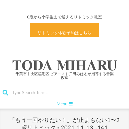
0歳から小学生まで通えるリトミック教室
リトミック体験予約はこちら
Skip
TODA MIHARU
to
content
千葉市中央区稲毛区 ピアニスト戸田みはるが指導する音楽
教室
Search
Primary
Menu
Navigation
Menu
「もう一回やりたい！」が止まらない1〜2
歳リトミック »
2021_11_13_-141