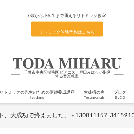
0歳から小学生まで通えるリトミック教室
リトミック体験予約はこちら
TODA MIHARU
千葉市中央区稲毛区 ピアニスト戸田みはるが指導
する音楽教室
リトミックの先生のための講師養成講座
生徒様の声
ブログ
Primary
teaching
Testimonials
BLOG
Navigation
Menu
ト、大成功で終えました。 »
130811157_341591