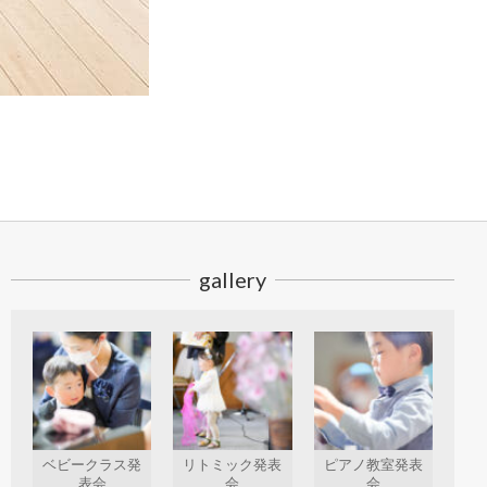
gallery
ベビークラス発
リトミック発表
ピアノ教室発表
表会
会
会