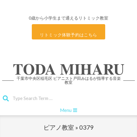
0歳から小学生まで通えるリトミック教室
リトミック体験予約はこちら
Skip
TODA MIHARU
to
content
千葉市中央区稲毛区 ピアニスト戸田みはるが指導する音楽
教室
Search
Primary
Menu
Navigation
Menu
ピアノ教室 »
0379