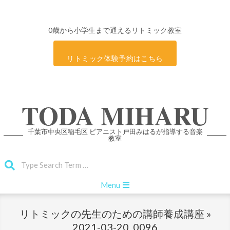
0歳から小学生まで通えるリトミック教室
リトミック体験予約はこちら
Skip
TODA MIHARU
to
content
千葉市中央区稲毛区 ピアニスト戸田みはるが指導する音楽
教室
Search
Primary
Menu
Navigation
Menu
リトミックの先生のための講師養成講座 »
2021-03-20_0096