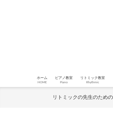
Skip
to
content
ホーム
ピアノ教室
リトミック教室
HOME
Piano
Rhythmic
リトミックの先生のための