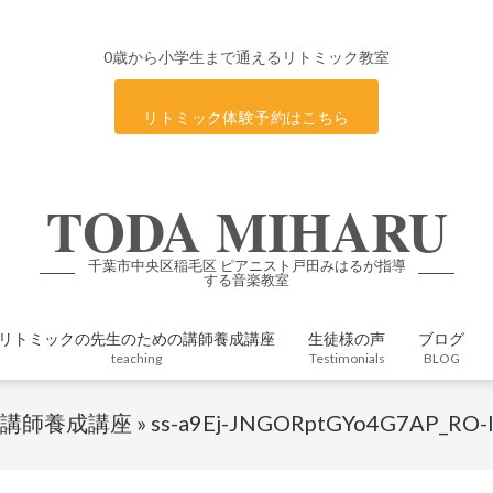
0歳から小学生まで通えるリトミック教室
リトミック体験予約はこちら
TODA MIHARU
千葉市中央区稲毛区 ピアニスト戸田みはるが指導
する音楽教室
リトミックの先生のための講師養成講座
生徒様の声
ブログ
Primary
teaching
Testimonials
BLOG
Navigation
Menu
講師養成講座 »
ss-a9Ej-JNGORptGYo4G7AP_RO-