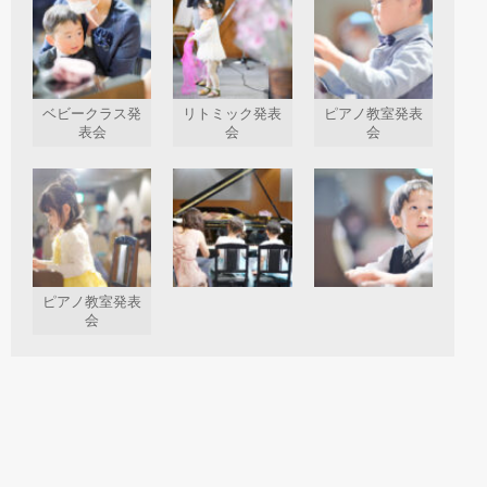
ベビークラス発
リトミック発表
ピアノ教室発表
表会
会
会
ピアノ教室発表
会