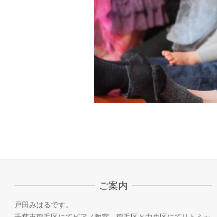
2023-
05-
29
ご案内
戸田みはるです。
千葉市稲毛区にてピアノ教室、稲毛区と中央区にてリトミッ