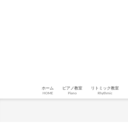
Skip
to
content
ホーム
ピアノ教室
リトミック教室
HOME
Piano
Rhythmic