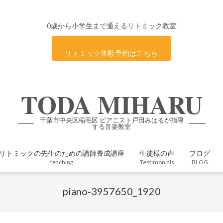
0歳から小学生まで通えるリトミック教室
リトミック体験予約はこちら
TODA MIHARU
千葉市中央区稲毛区 ピアニスト戸田みはるが指導
する音楽教室
リトミックの先生のための講師養成講座
生徒様の声
ブログ
Primary
teaching
Testimonials
BLOG
Navigation
Menu
piano-3957650_1920