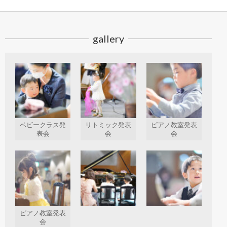
gallery
ベビークラス発
リトミック発表
ピアノ教室発表
表会
会
会
ピアノ教室発表
会