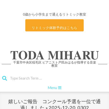
0歳から小学生まで通えるリトミック教室
リトミック体験予約はこちら
Skip
TODA MIHARU
to
content
千葉市中央区稲毛区 ピアニスト戸田みはるが指導する音楽
教室
Search
Primary
Menu
Navigation
Menu
嬉しいご報告 コンクール予選を一位で通
過しました »
2025-12-20_0302