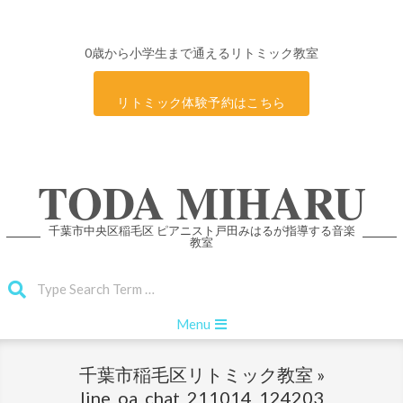
0歳から小学生まで通えるリトミック教室
リトミック体験予約はこちら
Skip
TODA MIHARU
to
content
千葉市中央区稲毛区 ピアニスト戸田みはるが指導する音楽
教室
Search
Primary
Menu
Navigation
Menu
千葉市稲毛区リトミック教室 »
line_oa_chat_211014_124203