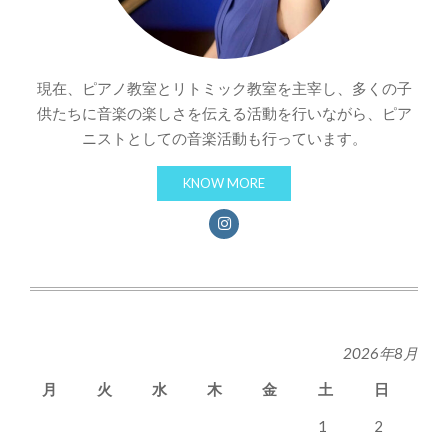
現在、ピアノ教室とリトミック教室を主宰し、多くの子
供たちに音楽の楽しさを伝える活動を行いながら、ピア
ニストとしての音楽活動も行っています。
KNOW MORE
2026年8月
月
火
水
木
金
土
日
1
2