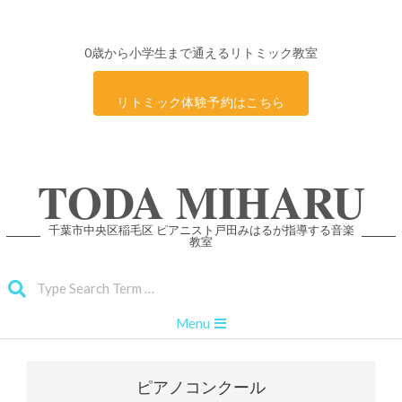
0歳から小学生まで通えるリトミック教室
リトミック体験予約はこちら
Skip
TODA MIHARU
to
content
千葉市中央区稲毛区 ピアニスト戸田みはるが指導する音楽
教室
Search
Primary
Menu
Navigation
Menu
ピアノコンクール