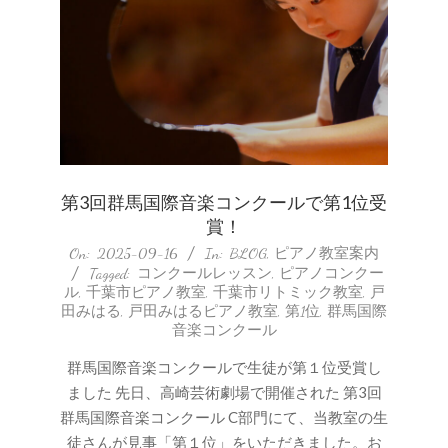
第3回群馬国際音楽コンクールで第1位受
賞！
2025-
On:
2025-09-16
In:
BLOG
,
ピアノ教室案内
Tagged:
コンクールレッスン
,
ピアノコンクー
09-
ル
,
千葉市ピアノ教室
,
千葉市リトミック教室
,
戸
16
田みはる
,
戸田みはるピアノ教室
,
第1位
,
群馬国際
音楽コンクール
群馬国際音楽コンクールで生徒が第１位受賞し
ました 先日、高崎芸術劇場で開催された 第3回
群馬国際音楽コンクール C部門にて、当教室の生
徒さんが見事「第１位」をいただきました。お