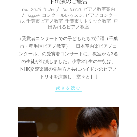
ト出演のご報告
2025-
On:
2025-11-26
In:
BLOG
,
ピアノ教室案内
Tagged:
コンクールレッスン
,
ピアノコンクー
11-
ル
,
千葉市ピアノ教室
,
千葉市リトミック教室
,
戸
26
田みはるピアノ教室
♪受賞者コンサートでの子どもたちの活躍（千葉
市・稲毛区ピアノ教室） 「日本室内楽ピアノコ
ンクール」の受賞者コンサートに、教室から3名
の生徒が出演しました。小学3年生の生徒は、
NHK交響楽団の先生方と共にハイドンのピアノ
トリオを演奏し、堂々と […]
続きを読む