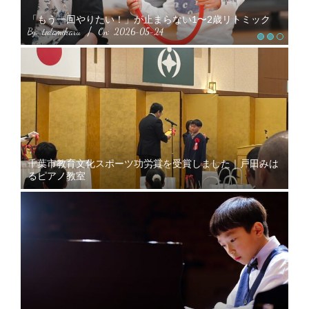
春
「もう一回やりたい！」が止まらない1〜2歳リトミック
く
By:
todamiharu
On:
2026-05-24
By:
千葉市教育文化スポーツ功労賞を受賞しました｜戸田みは
るピアノ教室