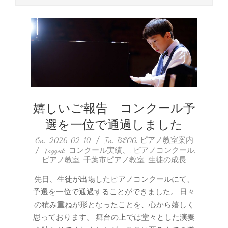
嬉しいご報告 コンクール予
選を一位で通過しました
2026-
On:
2026-02-10
In:
BLOG
,
ピアノ教室案内
Tagged:
コンクール実績、
,
ピアノコンクール
,
02-
ピアノ教室
,
千葉市ピアノ教室
,
生徒の成長
10
先日、生徒が出場したピアノコンクールにて、
予選を一位で通過することができました。 日々
の積み重ねが形となったことを、心から嬉しく
思っております。 舞台の上では堂々とした演奏